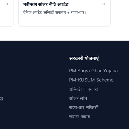
नवीनतम सोलर नीति अपडेट
दैनिक अपडेट सब्सिडी समाचार + राज्य-वार।
सरकारी योजनाएं
PM Surya Ghar Yojana
PM-KUSUM Scheme
सब्सिडी जानकारी
्र
सोलर लोन
राज्य-वार सब्सिडी
सवाल-जवाब