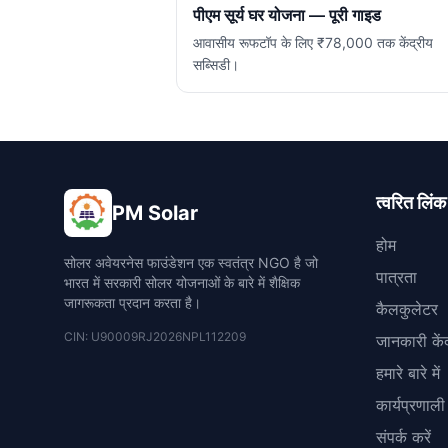
पीएम सूर्य घर योजना — पूरी गाइड
आवासीय रूफटॉप के लिए ₹78,000 तक केंद्रीय
सब्सिडी।
त्वरित लिंक
PM Solar
होम
सोलर अवेयरनेस फाउंडेशन एक स्वतंत्र NGO है जो
पात्रता
भारत में सरकारी सोलर योजनाओं के बारे में शैक्षिक
जागरूकता प्रदान करता है।
कैलकुलेटर
CIN: U90009RJ2026NPL112209
जानकारी केंद
हमारे बारे में
कार्यप्रणाली
संपर्क करें