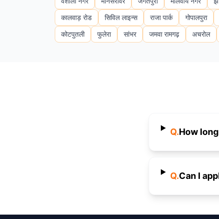
वैशाली नगर
मानसरोवर
जगतपुरा
मालवीय नगर
झो
कालवाड़ रोड
सिविल लाइन्स
राजा पार्क
गोपालपुरा
कोटपुतली
फुलेरा
सांभर
जमवा रामगढ़
अचरोल
Q.
How long 
Q.
Can I app