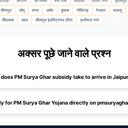
टवाड़ा
सांगानेर
सी-स्कीम
बनी पार्क
सोडाला
प्रताप नगर
मुरलीपुरा
सीतापुरा
चौमू
बगरू
आमेर
कूकस
गोविंदगढ़
रेनवाल
चाकसू
बिंदायका
महल
सीतापुरा इंडस्ट्रियल एरिया
पृथ्वीराज नगर
अक्सर पूछे जाने वाले प्रश्न
does PM Surya Ghar subsidy take to arrive in Jaipu
ly for PM Surya Ghar Yojana directly on pmsuryagha