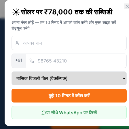
PM Solar
☀️
सोलर पर ₹78,000 तक की सब्सिडी
सोलर अवेयरनेस फाउंडेशन
अपना नंबर छोड़ें — हम 10 मिनट में आपको कॉल करेंगे और मुफ्त साइट सर्वे
शेड्यूल करेंगे।
होम
/
टॉपिक
/
जयपुर में PM सूर्य घर योजना — कैसे आ
टॉपिक
जयपुर में PM सू
+91
और समयरेखा
pmsuryaghar.gov.in पर 6 दस्तावेज़ों
मुझे 10 मिनट में कॉल करें
एम्पैनेल्ड वेंडर द्वारा कमीशनिंग के 3
से मुफ्त मार्गदर्शन।
या सीधे WhatsApp पर लिखें
मेरी पात्रता जांचें
Whats