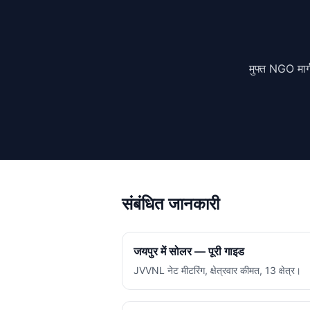
मुफ्त NGO मार्
संबंधित जानकारी
जयपुर में सोलर — पूरी गाइड
JVVNL नेट मीटरिंग, क्षेत्रवार कीमत, 13 क्षेत्र।