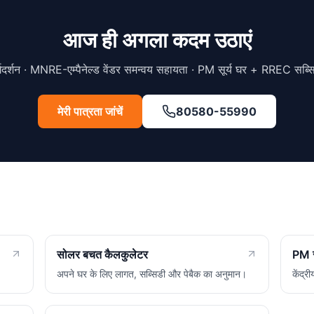
आज ही अगला कदम उठाएं
गदर्शन · MNRE-एम्पैनेल्ड वेंडर समन्वय सहायता · PM सूर्य घर + RREC सब्सिड
मेरी पात्रता जांचें
80580-55990
सोलर बचत कैलकुलेटर
PM सू
अपने घर के लिए लागत, सब्सिडी और पेबैक का अनुमान।
केंद्