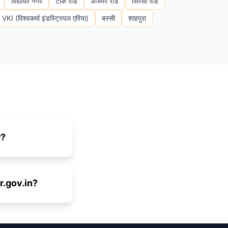
विद्याधर नगर
टोंक रोड
अजमेर रोड
सिरसी रोड
VKI (विश्वकर्मा इंडस्ट्रियल एरिया)
बस्सी
शाहपुरा
r?
r.gov.in?