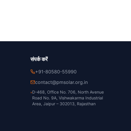
संपर्क करें
+91-80580-55990
contact@pmsolar.org.in
D-468, Office No. 706, North Avenue
Road No. 9A, Vishwakarma Industrial
Area, Jaipur – 302013, Rajasthan