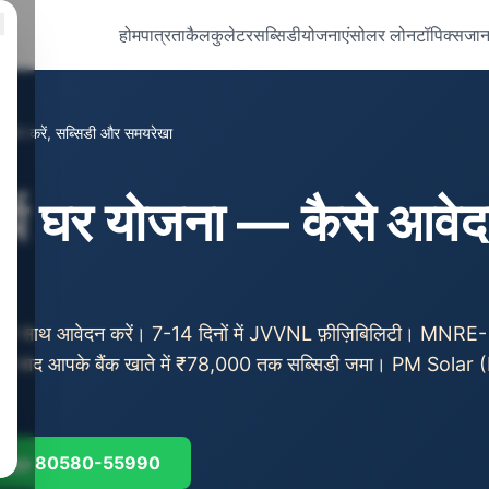
होम
पात्रता
कैलकुलेटर
सब्सिडी
योजनाएं
सोलर लोन
टॉपिक्स
जान
वेदन करें, सब्सिडी और समयरेखा
र्य घर योजना — कैसे आवेदन
 के साथ आवेदन करें। 7-14 दिनों में JVVNL फ़ीज़िबिलिटी। MNRE-
0-45 दिन बाद आपके बैंक खाते में ₹78,000 तक सब्सिडी जमा। PM Sola
App 80580-55990