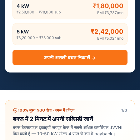
₹1,80,000
4
kW
₹2,58,000
−
₹78,000
sub
EMI
₹3,737
/mo
₹2,42,000
5
kW
₹3,20,000
−
₹78,000
sub
EMI
₹5,024
/mo
अपनी असली बचत निकालें
100% मुफ्त NGO सेवा
·
बगरू में एक्टिव
1
/3
बगरू में 2 मिनट में अपनी सब्सिडी जानें
बगरू टेक्सटाइल इकाइयाँ जयपुर बेल्ट में सबसे अधिक कमर्शियल JVVNL
बिल वाली हैं — 10-50 kW सोलर 4 साल से कम में payback।