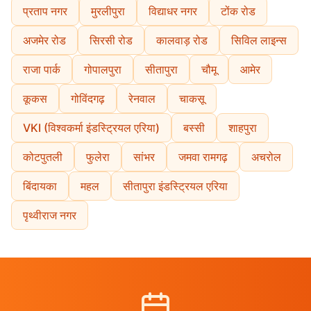
प्रताप नगर
मुरलीपुरा
विद्याधर नगर
टोंक रोड
अजमेर रोड
सिरसी रोड
कालवाड़ रोड
सिविल लाइन्स
राजा पार्क
गोपालपुरा
सीतापुरा
चौमू
आमेर
कूकस
गोविंदगढ़
रेनवाल
चाकसू
VKI (विश्वकर्मा इंडस्ट्रियल एरिया)
बस्सी
शाहपुरा
कोटपुतली
फुलेरा
सांभर
जमवा रामगढ़
अचरोल
बिंदायका
महल
सीतापुरा इंडस्ट्रियल एरिया
पृथ्वीराज नगर