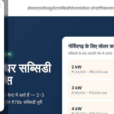
होम
पात्रता
कैलकुलेटर
सब्सिडी
योजनाएं
सोलर लोन
टॉपिक्स
जान
गोविंदगढ़ के लिए सोलर का
सब्सिडी के बाद आपकी जेब से लाग
्लेटफॉर्म
्य घर सब्सिडी
2
kW
₹1,34,000
−
₹60,000
sub
ेंस
3
kW
₹1,96,000
−
₹78,000
sub
m बेल्ट में आते हैं — 2-3
है और ₹78k सब्सिडी पूरी
4
kW
₹2,58,000
−
₹78,000
sub