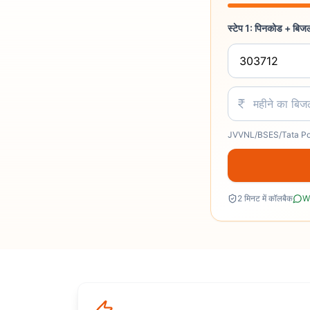
स्टेप 1: पिनकोड + बिज
JVVNL/BSES/Tata Powe
2 मिनट में कॉलबैक
W