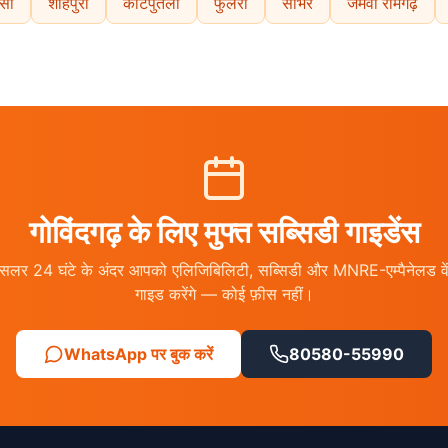
्सी
शाहपुरा
कोटपुतली
फुलेरा
सांभर
जमवा रामगढ़
गोविंदगढ़ के लिए मुफ्त सब्सिडी गाइडेंस
लर 24 घंटे के अंदर आपको एलिजिबिलिटी, सब्सिडी और MNRE-एम्पैनेलड वेंड
गाइड करेंगे — कोई फ़ीस नहीं।
WhatsApp पर बुक करें
80580-55990