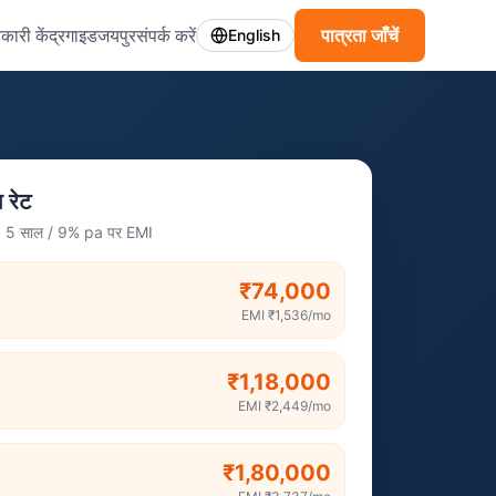
कारी केंद्र
गाइड
जयपुर
संपर्क करें
पात्रता जाँचें
English
 रेट
त · 5 साल / 9% pa पर EMI
₹74,000
EMI
₹1,536
/mo
₹1,18,000
EMI
₹2,449
/mo
₹1,80,000