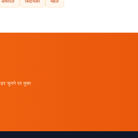
अचरोल
बिंदायका
महल
र चुनने पर मुफ्त