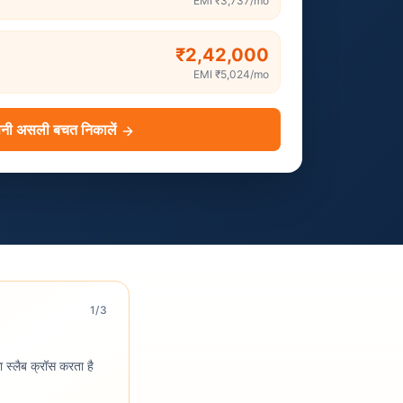
EMI
₹3,737
/mo
₹2,42,000
EMI
₹5,024
/mo
नी असली बचत निकालें
1
/3
स्लैब क्रॉस करता है