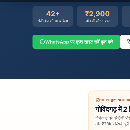
42
+
₹2,900
फैमिलीज़ को गाइड किया
महीने की औसत बचत
WhatsApp पर मुफ्त साइट सर्वे बुक करें
100% मुफ्त NGO सेव
गोविंदगढ़ में 2
गोविंदगढ़ की कोठियाँ 
और ₹78k सब्सिडी पूरी 