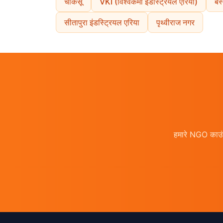
चाकसू
VKI (विश्वकर्मा इंडस्ट्रियल एरिया)
बस
सीतापुरा इंडस्ट्रियल एरिया
पृथ्वीराज नगर
हमारे NGO काउंस