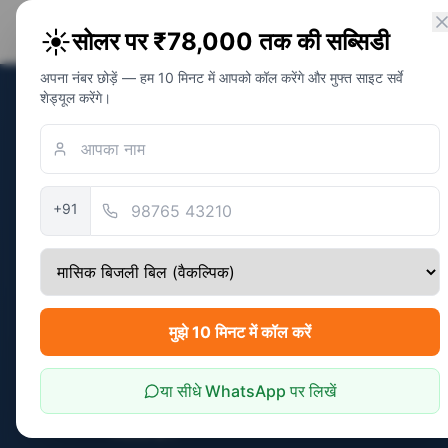
PM Solar
☀️
सोलर पर ₹78,000 तक की सब्सिडी
सोलर अवेयरनेस फाउंडेशन
अपना नंबर छोड़ें — हम 10 मिनट में आपको कॉल करेंगे और मुफ्त साइट सर्वे
शेड्यूल करेंगे।
होम
/
Jaipur
/
गोविंदगढ़
+91
गोविंदगढ़
· Pin
303712
इंडिपेंडेंट NGO · अवेयरनेस प
गोविंदगढ़ में PM सूर
— मुफ्त NGO गाइड
मुझे 10 मिनट में कॉल करें
गोविंदगढ़ की कोठियाँ और फार्महाउस JVVNL के 50 k
या सीधे WhatsApp पर लिखें
kW सिस्टम 300 यूनिट/महीना का स्लैब क्रॉस करता 
मिलती है।