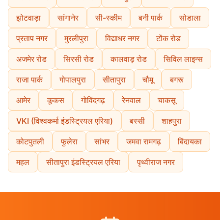
झोटवाड़ा
सांगानेर
सी-स्कीम
बनी पार्क
सोडाला
प्रताप नगर
मुरलीपुरा
विद्याधर नगर
टोंक रोड
अजमेर रोड
सिरसी रोड
कालवाड़ रोड
सिविल लाइन्स
राजा पार्क
गोपालपुरा
सीतापुरा
चौमू
बगरू
आमेर
कूकस
गोविंदगढ़
रेनवाल
चाकसू
VKI (विश्वकर्मा इंडस्ट्रियल एरिया)
बस्सी
शाहपुरा
कोटपुतली
फुलेरा
सांभर
जमवा रामगढ़
बिंदायका
महल
सीतापुरा इंडस्ट्रियल एरिया
पृथ्वीराज नगर