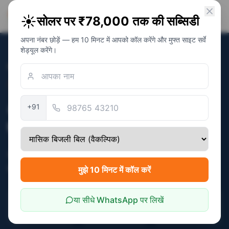
PM Solar
☀️
सोलर पर ₹78,000 तक की सब्सिडी
सोलर अवेयरनेस फाउंडेशन
अपना नंबर छोड़ें — हम 10 मिनट में आपको कॉल करेंगे और मुफ्त साइट सर्वे
शेड्यूल करेंगे।
होम
/
Jaipur
/
अचरोल
अचरोल
· Pin
303002
इंडिपेंडेंट NGO · अवेयरनेस प्लेटफॉर्म
अचरोल में PM सूर्य घर सब्सिडी —
+91
मुफ्त NGO गाइडेंस
अचरोल (जयपुर से 25 km) — दिल्ली रोड पर तेज़ बढ़ता
उपनगर।
मुझे 10 मिनट में कॉल करें
62
+
या सीधे WhatsApp पर लिखें
₹4,400
₹78k
फैमिलीज़ को गाइड किया
महीने की औसत बचत
मैक्स सब्सिडी