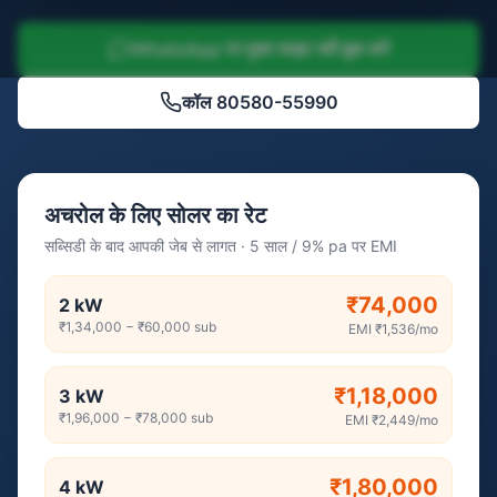
WhatsApp पर मुफ्त साइट सर्वे बुक करें
कॉल
80580-55990
अचरोल के लिए सोलर का रेट
सब्सिडी के बाद आपकी जेब से लागत · 5 साल / 9% pa पर EMI
₹74,000
2
kW
₹1,34,000
−
₹60,000
sub
EMI
₹1,536
/mo
₹1,18,000
3
kW
₹1,96,000
−
₹78,000
sub
EMI
₹2,449
/mo
₹1,80,000
4
kW