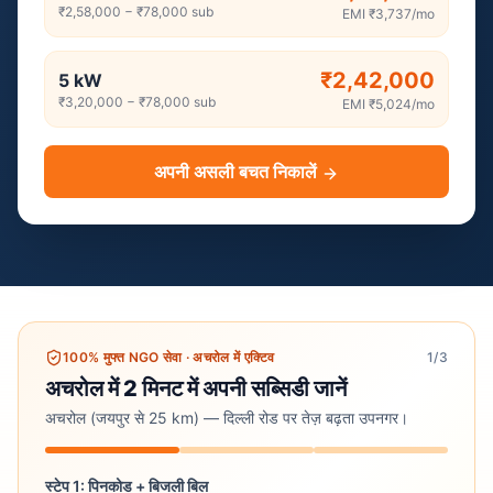
₹2,58,000
−
₹78,000
sub
EMI
₹3,737
/mo
₹2,42,000
5
kW
₹3,20,000
−
₹78,000
sub
EMI
₹5,024
/mo
अपनी असली बचत निकालें
100% मुफ्त NGO सेवा
·
अचरोल में एक्टिव
1
/3
अचरोल में 2 मिनट में अपनी सब्सिडी जानें
अचरोल (जयपुर से 25 km) — दिल्ली रोड पर तेज़ बढ़ता उपनगर।
स्टेप 1: पिनकोड + बिजली बिल