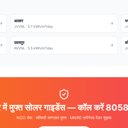
अलवर
भ
JVVNL
·
5.7
kWh/m²/day
J
उदयपुर
क
AVVNL
·
5.5
kWh/m²/day
J
ुर में मुफ्त सोलर गाइडेंस — कॉल करें 
NGO सेवा · सब्सिडी कागज़ात मुफ्त · MNRE-एम्पैनेल्ड वेंडर सुझाव