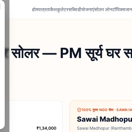
होम
पात्रता
कैलकुलेटर
सब्सिडी
योजनाएं
सोलर लोन
टॉपिक्स
जान
त पर सोलर — PM सूर्य घर
।
100% मुफ्त NGO सेवा
·
SAWAI MA
Sawai Madhopur में 
₹1,34,000
Sawai Madhopur (Ranthambor