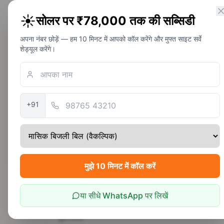
PM Solar
☀️
सोलर पर ₹78,000 तक की सब्सिडी
सोलर अवेयरनेस फाउंडेशन
अपना नंबर छोड़ें — हम 10 मिनट में आपको कॉल करेंगे और मुफ्त साइट सर्वे
शेड्यूल करेंगे।
राजस्थान वापस
सवाई माधोपुर में छ
+91
सवाई माधोपुर (रणथंभौर) आतिथ्य + कृषि का संतुलन है
5.6
kWh/m²/day
JVVNL
राजस्थान
मुझे 10 मिनट में कॉल करें
2 kW सोलर सिस्टम — सवाई माधोपुर
या सीधे WhatsApp पर लिखें
सबसे आम सिस्टम साइज़ — स्थानीय बिल पैटर्न के अनुसार
कुल लागत