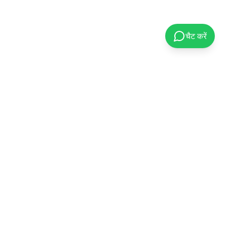
चैट करें
संपर्क करें
+91-80580-55990
contact@pmsolar.org.in
D-468, Office No. 706, North Avenue
Road No. 9A, Vishwakarma Industrial
Area, Jaipur – 302013, Rajasthan