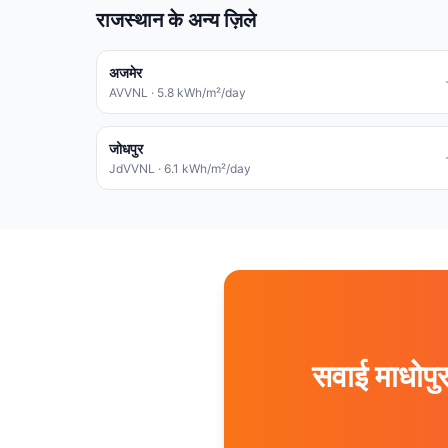
राजस्थान के अन्य ज़िले
अजमेर
AVVNL
·
5.8
kWh/m²/day
जोधपुर
JdVVNL
·
6.1
kWh/m²/day
सवाई माधोप