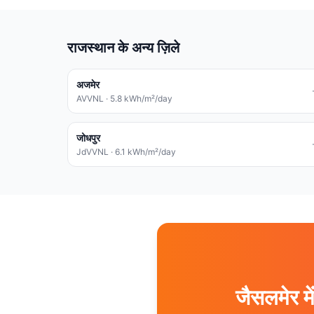
राजस्थान के अन्य ज़िले
अजमेर
AVVNL
·
5.8
kWh/m²/day
जोधपुर
JdVVNL
·
6.1
kWh/m²/day
जैसलमेर 