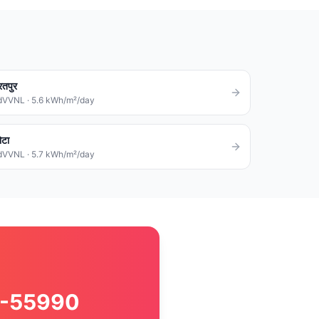
रतपुर
dVVNL
·
5.6
kWh/m²/day
ोटा
dVVNL
·
5.7
kWh/m²/day
580-55990