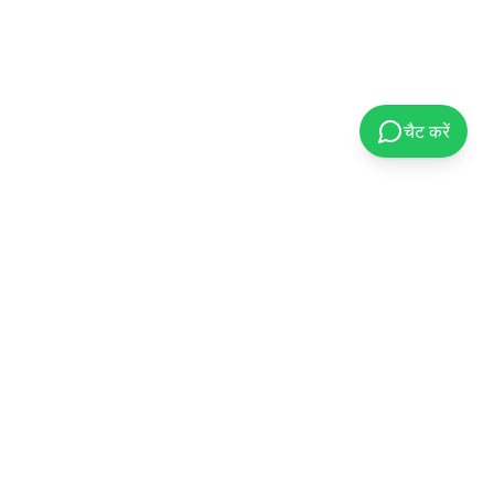
चैट करें
संपर्क करें
+91-80580-55990
contact@pmsolar.org.in
D-468, Office No. 706, North Avenue
Road No. 9A, Vishwakarma Industrial
Area, Jaipur – 302013, Rajasthan