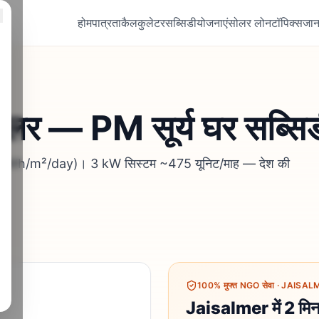
होम
पात्रता
कैलकुलेटर
सब्सिडी
योजनाएं
सोलर लोन
टॉपिक्स
जान
 सोलर — PM सूर्य घर सब्
न (6.4 kWh/m²/day)। 3 kW सिस्टम ~475 यूनिट/माह — देश की
100% मुफ्त NGO सेवा
·
JAISALMER
Jaisalmer में 2 मिनट 