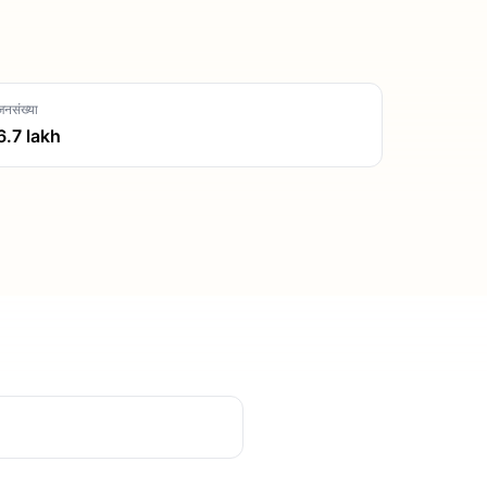
जनसंख्या
6.7
lakh