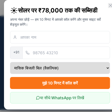
PM Solar
☀️
सोलर पर ₹78,000 तक की सब्सिडी
सोलर अवेयरनेस फाउंडेशन
अपना नंबर छोड़ें — हम 10 मिनट में आपको कॉल करेंगे और मुफ्त साइट सर्वे
शेड्यूल करेंगे।
होम
/
राज्य
/
मणिपुर
सत्यापित:
December 2025
+91
मणिपुर में सोलर 
मणिपुर में केंद्रीय PM सूर्य घर सब
मुझे 10 मिनट में कॉल करें
पात्रता जांचें
बचत कैलकुलेटर
या सीधे WhatsApp पर लिखें