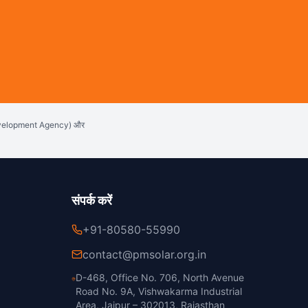
evelopment Agency) और
संपर्क करें
+91-80580-55990
contact@pmsolar.org.in
D-468, Office No. 706, North Avenue
Road No. 9A, Vishwakarma Industrial
Area, Jaipur – 302013, Rajasthan