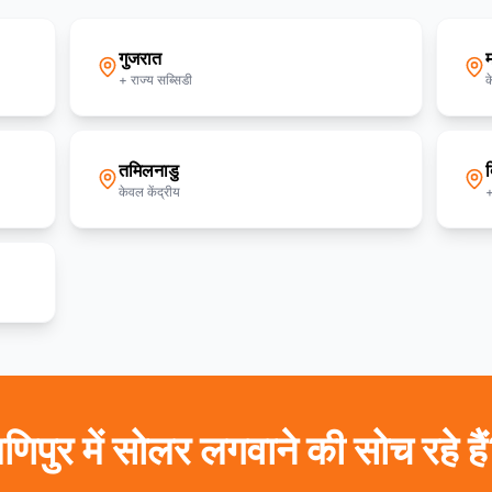
गुजरात
म
+ राज्य सब्सिडी
क
तमिलनाडु
द
केवल केंद्रीय
+
णिपुर में सोलर लगवाने की सोच रहे है