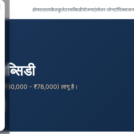
होम
पात्रता
कैलकुलेटर
सब्सिडी
योजनाएं
सोलर लोन
टॉपिक्स
जान
सब्सिडी
्सिडी (₹30,000 - ₹78,000) लागू है।