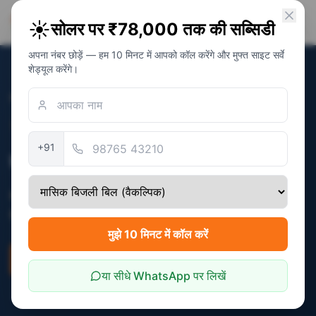
PM Solar
☀️
सोलर पर ₹78,000 तक की सब्सिडी
सोलर अवेयरनेस फाउंडेशन
अपना नंबर छोड़ें — हम 10 मिनट में आपको कॉल करेंगे और मुफ्त साइट सर्वे
शेड्यूल करेंगे।
होम
/
राज्य
/
मध्य प्रदेश
सत्यापित:
December 2025
+91
मध्य प्रदेश में सोलर सब्सिडी
मध्य प्रदेश में केंद्रीय PM सूर्य घर सब्सिडी (₹30,000 -
₹78,000) लागू है।
मुझे 10 मिनट में कॉल करें
पात्रता जांचें
बचत कैलकुलेटर
या सीधे WhatsApp पर लिखें