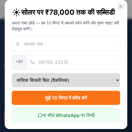
PM Solar
☀️
सोलर पर ₹78,000 तक की सब्सिडी
सोलर अवेयरनेस फाउंडेशन
अपना नंबर छोड़ें — हम 10 मिनट में आपको कॉल करेंगे और मुफ्त साइट सर्वे
शेड्यूल करेंगे।
होम
/
राज्य
/
गोवा
सत्यापित:
December 2025
+91
गोवा में सोलर सब्सिडी
केंद्रीय PM सूर्य घर + राज्य अतिरिक्त लाभ। कुल
संभावित सब्सिडी: Central ₹78,000 + State 10%
(varies by system cost)
मुझे 10 मिनट में कॉल करें
या सीधे WhatsApp पर लिखें
पात्रता जांचें
बचत कैलकुलेटर