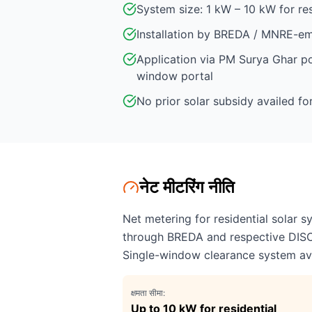
System size: 1 kW – 10 kW for res
Installation by BREDA / MNRE-e
Application via PM Surya Ghar p
window portal
No prior solar subsidy availed f
नेट मीटरिंग नीति
Net metering for residential solar
through BREDA and respective DI
Single-window clearance system ava
क्षमता सीमा:
Up to 10 kW for residential