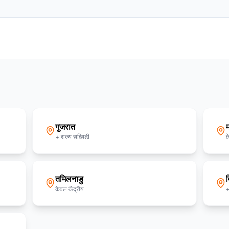
गुजरात
म
+ राज्य सब्सिडी
क
तमिलनाडु
द
केवल केंद्रीय
+