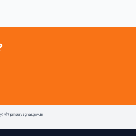
?
ncy) और pmsuryaghar.gov.in