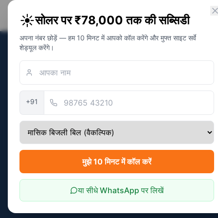
PM Solar
☀️
सोलर पर ₹78,000 तक की सब्सिडी
सोलर अवेयरनेस फाउंडेशन
अपना नंबर छोड़ें — हम 10 मिनट में आपको कॉल करेंगे और मुफ्त साइट सर्वे
शेड्यूल करेंगे।
होम
/
राज्य
/
बिहार
सत्यापित:
April 2026
+91
बिहार में सोलर स
केंद्रीय PM सूर्य घर + राज्य अति
State ₹45,000 (3 kW) = ₹1,2
मुझे 10 मिनट में कॉल करें
पात्रता जांचें
बचत कैलकुलेटर
या सीधे WhatsApp पर लिखें