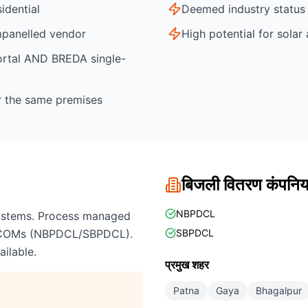
idential
Deemed industry status 
mpanelled vendor
High potential for solar
ortal AND BREDA single-
or the same premises
बिजली वितरण कंपन
NBPDCL
 systems. Process managed
SCOMs (NBPDCL/SBPDCL).
SBPDCL
ilable.
प्रमुख शहर
Patna
Gaya
Bhagalpur