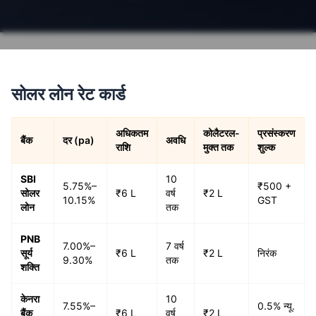
सोलर लोन रेट कार्ड
अधिकतम
कोलैटरल-
प्रसंस्करण
बैंक
दर (pa)
अवधि
राशि
मुक्त तक
शुल्क
SBI
10
5.75%–
₹500 +
सोलर
₹6 L
वर्ष
₹2 L
10.15%
GST
लोन
तक
PNB
7.00%–
7 वर्ष
सूर्य
₹6 L
₹2 L
निरंक
9.30%
तक
शक्ति
केनरा
10
7.55%–
0.5% न्यू.
बैंक
₹6 L
वर्ष
₹2 L